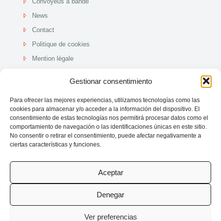
Convoyeus à bande
News
Contact
Politique de cookies
Mention légale
Politique de qualit
Gestionar consentimiento
Para ofrecer las mejores experiencias, utilizamos tecnologías como las
cookies para almacenar y/o acceder a la información del dispositivo. El
consentimiento de estas tecnologías nos permitirá procesar datos como el
comportamiento de navegación o las identificaciones únicas en este sitio.
No consentir o retirar el consentimiento, puede afectar negativamente a
ciertas características y funciones.
Aceptar
© 2025 MDF Maquinaria -
Disseny Web HST
Denegar
Ver preferencias